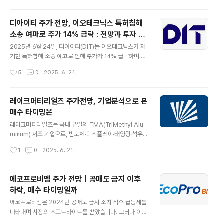
는 1968년 설립된 포스코를 모태로, ..
현대글로비스는 종합물류, 유통판매, 해운업을 중심으로
글로벌 시장에서 입지를 강화하며 안정적인 성장 가능성을
디아이티 주가 전망, 이오테크닉스 특허침해
보여주는 우량 기업입니다. 이 글에서는 현대글로비스의
소송 여파로 주가 14% 급락 : 전망과 투자 전
사업 구조, 주가 흐름, 차트 분석, 재무 상태, 그리고 투자 전
글 내용
략
략을 상세히 다룹니다. 목차현대글로비스 기업 개요주가
2025년 6월 24일, 디아이티(DIT)는 이오테크닉스가 제
하락의 배경과 매수 기회주가 차트 분석기업 재무 분석현
기한 특허침해 소송 예고로 인해 주가가 14% 급락하며 장
대글로비스의 사업 구조와 경쟁력미래 전망과 투자 전략결
을 마감했습니다. 반도체 측정 및 검사 장비 관련주로 SK
작성시간
5
0
2025. 6. 24.
론: 현대글로비스의 투자 매력자주 묻는 질문 (FAQ)현대
하이닉스와 협력해 레이저 어닐링 기술을 개발한 디아이티
글로비스 기업 개요현대글로비스는 ..
는 이번 소송으로 시장의 큰 충격을 받았습니다. 이 사건은
단순한 기업 간 분쟁을 넘어 국내 반도체 장비 산업의 신뢰
레이크머티리얼즈 주가전망, 기업분석으로 본
도와 경쟁력을 시험하는 중요한 사례로 주목받고 있습니
매수 타이밍은
다. 본 기사에서는 디아이티의 기업 개요, 주가 흐름, 차트
글 내용
분석, 실적, 그리고 이번 소송이 미칠 영향과 투자 전략을
레이크머티리얼즈는 국내 유일의 TMA(TriMethyl Alu
상세히 다룹니다.목차디아이티 기업 개요특허침해 소송의
minum) 제조 기업으로, 반도체·디스플레이·태양광·석유화
배경과 영향디아이티 주가 분석 및 전망기업 실적과 재무
학 등 다양한 산업군에 핵심 소재를 공급하고 있습니다. 최
작성시간
1
0
2025. 6. 21.
구조투자 전략과 리스크 관리디아이티의 기술 경쟁력과 신
근 주가 조정 이후 반등 가능성이 커지면서 투자자들의 관
사업 전망결론: 디아이티의 미..
심이 집중되고 있습니다. 이번 글에서는 레이크머티리얼즈
의 기술력, 실적, 차트 흐름, 업계 동향을 종합적으로 분석
에코프로비엠 주가 전망｜공매도 금지 이후
하고, 매수 타이밍을 판단하는 데 필요한 정보를 제공합니
하락, 매수 타이밍일까
다. 목차레이크머티리얼즈 기업 개요주가전망 및 차트 분
글 내용
석최근 실적과 재무 안정성시장 동향 및 경쟁력ESG 경영
에코프로비엠은 2024년 공매도 금지 조치 직후 급등세를
과 장기 성장성결론 및 투자 전략1. 레이크머티리얼즈 기업
나타내며 시장의 스포트라이트를 받았습니다. 그러나 이후