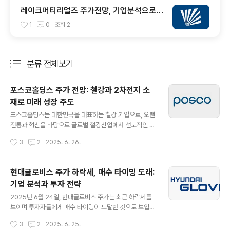
레이크머티리얼즈 주가전망, 기업분석으로
본 매수 타이밍은
1
0
조회
2
분류 전체보기
주요 글 목록
포스코홀딩스 주가 전망: 철강과 2차전지 소
재로 미래 성장 주도
글 내용
포스코홀딩스는 대한민국을 대표하는 철강 기업으로, 오랜
전통과 혁신을 바탕으로 글로벌 철강산업에서 선도적인 위
치를 유지하고 있습니다. 철강뿐 아니라 2차전지 소재, 친
작성시간
3
2
2025. 6. 26.
환경 에너지, 첨단 소재 분야로 사업을 확장하며 지속 가능
한 성장을 추구하고 있습니다. 특히, 전기차 시장의 성장과
연계된 2차전지 소재 사업은 포스코홀딩스의 미래 성장 동
현대글로비스 주가 하락세, 매수 타이밍 도래:
력으로 주목받고 있습니다. 이 글에서는 포스코홀딩스의
기업 분석과 투자 전략
기업 개요, 주가 흐름, 사업 구조, 재무 분석, 그리고 투자 전
글 내용
략을 상세히 다룹니다. 목차포스코홀딩스 기업 개요주가
2025년 6월 24일, 현대글로비스 주가는 최근 하락세를
흐름과 전망사업 구조와 경쟁력재무 분석투자 전략과 리스
보이며 투자자들에게 매수 타이밍이 도달한 것으로 보입니
크 요인미래 성장 동력결론: 포스코홀딩스의 투자 매력자
다. 과거 주가 흐름과 현재 기업 가치를 종합적으로 분석했
작성시간
3
2
2025. 6. 25.
주 묻는 질문 (FAQ)포스코홀딩스 기업 개요포스코홀딩스
을 때, 분할 매수 전략으로 접근하는 것이 적절해 보입니다.