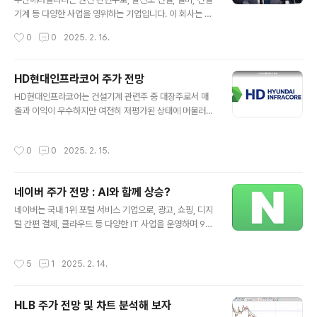
깊이 있는 정보를 얻을 수 있을 것입니다. ▶ 주식 투자에서
기계 등 다양한 사업을 영위하는 기업입니다. 이 회사는 전
는 단순히 과거 데이터를 확인하는 것에 그치지 않고, 기업
통적인 산업 분야뿐 아니라 신재생 에너지와 같은 새로운
작성시간
0
0
2025. 2. 16.
의 현재 상태와 다양한 지표를 종합적으..
사업에도 적극적으로 참여하며, 지속 가능한 성장과 혁신
을 목표로 하고 있습니다. 이러한 노력은 미래지향적인 경
영 철학을 바탕으로 이루어져 있으며, 회사는 기존 산업 분
HD현대인프라코어 주가 전망
야의 전문성을 활용하면서도 새로운 시장에서의 경쟁력을
글 내용
HD현대인프라코어는 건설기계 관련주 중 대장주로서 매
확보하기 위해 지속적으로 도전하고 있습니다.두산에너빌
출과 이익이 우수하지만 여전히 저평가된 상태에 머물러
리티 기업 개요특히, 기존의 전통적인 사업 모델을 보완하
있습니다. 이 기업은 건설기계 시장에서 중요한 위치를 차
고 확장하려는 노력을 꾸준히 이어가고 있으며, 이는 회사
지하며, 북미와 유럽 등 선진시장에서 꾸준히 사업을 확장
의 장기적인 성장 전략의 핵심 중 하나로 평가됩니다. 이러
작성시간
0
0
2025. 2. 15.
하고 있습니다.특히 글로벌 건설기계 시장에서의 입지는
한 노력은 산업 발전과 함께 회사의 경쟁력을 강화하는 데
지속적으로 강화되고 있으며, 다양한 혁신적인 기술 도입
중요한 역할을 하고 있습니다. 올해 주가는 상..
과 제품 라인업 확장을 통해 경쟁력을 높이고 있습니다. 또
네이버 주가 전망 : AI와 함께 상승?
한, 신흥 시장에서도 입지를 다지기 위해 적극적인 마케팅
글 내용
전략을 채택해 시장 점유율을 높이고 있습니다.이러한 노
네이버는 국내 1위 포털 서비스 기업으로, 광고, 쇼핑, 디지
력들은 HD현대인프라코어가 건설기계 분야에서 지속적인
털 간편 결제, 클라우드 등 다양한 IT 사업을 운영하며 98
성장을 이루는 데 중요한 역할을 하고 있습니다.기업은 단
개의 계열사를 보유하고 있습니다. 네이버의 플랫폼은 검
순히 건설기계 제조를 넘어 글로벌 시장에서의 안정적인
색, 쇼핑, 콘텐츠 제공, 그리고 디지털 서비스를 포괄하며,
작성시간
5
1
2025. 2. 14.
입지를 구축하며 미래를 설계하고 있습니다. 2023년 3
국내뿐만 아니라 글로벌 시장에서도 영향력을 확대하고 있
월..
습니다.특히, 검색 광고와 스마트스토어, 네이버웹툰은 네
이버의 주요 수익원으로 자리 잡고 있습니다. 이러한 사업
HLB 주가 전망 및 차트 분석해 보자
모델들은 네이버의 지속 가능한 성장을 견인하는 핵심 요
글 내용