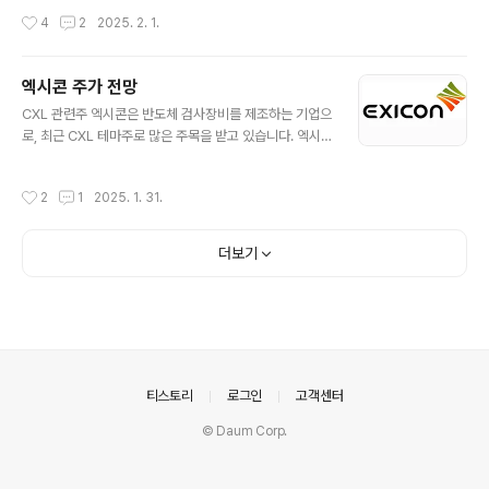
1. 이녹스첨단소재 기업 개용이녹스첨단소재는 2017년 코
억 원 규모의 자사주 소각 발표와 함께 주가가 +2.41% 상
작성시간
4
2
2025. 2. 1.
스닥에 상장된 회사로, FPCB..
승하는 모습을 보였으며, 이는 단순한 주가 변동을 넘어 주
주환원 정책과 더불어 기업 실적의 긍정적인 면을 보여주
며 투자자들의 큰 관심을 받고 있습니다. 이러한 흐름은 윈
엑시콘 주가 전망
스가 단기적인 투자 기회뿐 아니라 장기적인 성장 가능성
글 내용
을 지닌 기업으로 평가받는 데 기여하고 있습니다. 윈스는
CXL 관련주 엑시콘은 반도체 검사장비를 제조하는 기업으
향후 기술 발전과 시장 변화에 따라 더 많은 주목을 받을 가
로, 최근 CXL 테마주로 많은 주목을 받고 있습니다. 엑시
능성이 크며, 투자자들은 이를 장기적인 투자 기회로 보고
콘은 특히 CXL 2.0 기술의 발전과 함께 비메모리 반도체
있습니다..따라서 이번 글에서는 윈스의 주주환원 정책 및
검사장비의 매출 증가 소식으로 인해 더욱 관심을 모으고
작성시간
2
1
2025. 1. 31.
기업 실적을 중심으..
있으며, 이러한 호재 속에서 현재 주가는 급등세를 기록하
며 상한가를 나타내고 있습니다..투자자들은 이러한 주가
흐름을 고려할 때 기업 분석과 실적을 철저히 검토하고 투
더보기
자 결정을 신중히 내려야 합니다. ### 엑시콘 개요엑시콘
은 반도체 성능 및 신뢰성을 검사하는 첨단 장비를 제조하
는 기업으로, SoC 플랫폼을 기반으로 시스템 반도체 시장
에서의 확장을 목표로 활동하고 있습니다. 이 회사는 반도
체 생산 공정에서 핵심적인 역할을 맡고 있으며, 검사 기술
의 정밀성과 신뢰성으로 업계 내..
의안내
티스토리
로그인
고객센터
© Daum Corp.