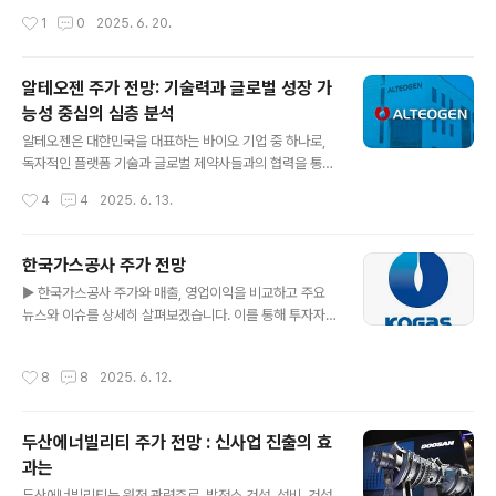
개요레이크머티리얼즈는 세계적으로도 희소한 TMA 원천
3거래일 연속 하락세를 보이며 투자자들의 불안이 커지고
작성시간
1
0
2025. 6. 20.
기술을 보유한 기업으로, 고순도 알루미늄 화합물을 제조
있습니다. 특히 글로벌 투자은행인 골드만삭스의 부정적인
합니다. TMA는 반도체 ALD 공정..
주가 전망과 함께, 국내 주요 증권사들도 줄줄이 목표 주가
를 하향 조정하면서 주가 하방 압력이 가중되고 있는 상황
알테오젠 주가 전망: 기술력과 글로벌 성장 가
입니다. 본 글에서는 에코프로비엠 주가 전망을 중심으로,
능성 중심의 심층 분석
기업의 기술력, 재무 상태, 전기차 배터리 산업에서의 경쟁
글 내용
력, 그리고 글로벌 경제 상황까지 다각도로 분석해 투자자
알테오젠은 대한민국을 대표하는 바이오 기업 중 하나로,
들이 전략적인 판단을 내릴 수 있도록 정보를 제공합니다.
독자적인 플랫폼 기술과 글로벌 제약사들과의 협력을 통해
목차에코프로비엠 기업 개요에코프로비엠 주가 동향 및 차
지속적인 성장을 이어가고 있는 기업입니다. 이번 글에서
작성시간
4
4
2025. 6. 13.
트 분석에코프로비엠 재무 분석 및 주요 이슈에코프로비엠
는 알테오젠의 기업 개요, 주가 동향, 핵심 기술, 재무 현황,
주가 전망 및 투자 전략1. 에코프로비엠..
향후 주가 전망까지 폭넓게 살펴보며, 장기적 관점에서의
투자 가치를 분석해보겠습니다. 1. 알테오젠 기업 개요와
한국가스공사 주가 전망
핵심 기술알테오젠은 2008년에 설립된 바이오 의약품 전
글 내용
▶ 한국가스공사 주가와 매출, 영업이익을 비교하고 주요
문 기업으로, 2014년에 코스닥 시장에 상장되었습니다.
뉴스와 이슈를 상세히 살펴보겠습니다. 이를 통해 투자자
주력 사업은 바이오시밀러 및 항체약물접합체(ADC), 피하
들에게 유용한 정보를 제공하고, 향후 주가 전망에 대한 통
주사 제형 기술 개발이며, 이를 통해 기존 치료제의 한계를
찰을 공유합니다. 더 나아가, 글로벌 에너지 시장에서 한국
극복하고 환자 편의성을 향상시키는 데 주력하고 있습니
작성시간
8
8
2025. 6. 12.
가스공사의 역할과 국내외 정책 변화가 기업에 미칠 영향
다. 가장 주목받는 기술은 인간 히알루로니다아제(ALT-B
을 심층적으로 분석하여 투자 전략 수립에 실질적인 도움
4)입니다. 이 기술은 정맥 주사..
을 드리고자 합니다. 또한, 에너지 산업의 주요 트렌드와 한
두산에너빌리티 주가 전망 : 신사업 진출의 효
국가스공사의 지속 가능성을 높이는 방향을 구체적으로 논
과는
의하며, 새롭게 떠오르는 시장 기회와 도전 과제도 함께 검
글 내용
토해 보겠습니다. 이를 통해 투자자들은 다양한 시각에서
두산에너빌리티는 원전 관련주로, 발전소 건설, 설비, 건설