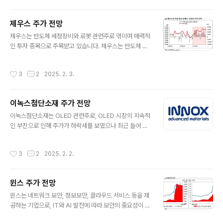
를 분석하기 위해 기업의 성장 가능성, 주가 흐름, 그리고
실적(배당금)을 보다 심층적으로 살펴보겠습니다. ####
제우스 주가 전망
1. 하이브 기업 개요하이브는 음악과 기술을 결합하여 팬들
글 내용
에게 독창적인 경험을 제공하는 글로벌 엔터테인먼트 기업
제우스는 반도체 세정장비와 로봇 관련주로 엮이며 매력적
입니다. 단순한 음악 콘텐츠 제작을 넘어 플랫폼과 기술을
인 투자 종목으로 주목받고 있습니다. 제우스는 반도체 세
통해 팬 커뮤니티를 활성화하고, 새로운 수익 모델을 창출
정장비를 주요 사업으로 하며, 최근 로봇 관련주로도 연결
하며 사업의 경계를 확장하고 있습니다..한국뿐만 아니라
되면서 주가가 크게 상승해 많은 투자자들의 이목을 끌고
작성시간
3
2
2025. 2. 3.
미국과 일본에도 본사를 두고 다양한..
있습니다. 이러한 상승세는 기술 발전과 글로벌 반도체 및
로봇 시장의 수요 증가에 영향을 받으며, 제우스는 이러한
흐름 속에서 더욱 주목받는 기업으로 자리 잡고 있습니다.
이녹스첨단소재 주가 전망
특히, 제우스는 반도체 제조 공정에서 필수적인 설비를 공
글 내용
급하며, 이 분야에서 경쟁사보다 우수한 기술력을 보유하
이녹스첨단소재는 OLED 관련주로, OLED 시장의 지속적
고 있습니다. 이와 더불어, 산업용 로봇 분야에서도 자동화
인 부진으로 인해 주가가 하락세를 보였으나 최근 들어 반
솔루션을 통해 제조업과 물류업 전반에서 지속적인 수요를
등의 조짐을 보이고 있습니다. 비록 아직 고점에는 도달하
창출하고 있습니다..제우스의 성공 배경에는 글로벌 시장
지 못했지만, 차트 분석과 기업 실적을 면밀히 검토한다면
작성시간
3
2
2025. 2. 2.
에서의 기술적 우위와 반도체 및 로봇 산업..
투자 가능성을 충분히 고려해볼 수 있습니다. 특히, OLED
시장의 향후 전망과 이녹스첨단소재의 기술력 및 시장점유
율을 감안할 때 장기적인 투자 매력도가 높아 보입니다. O
윈스 주가 전망
LED 산업은 꾸준히 성장세를 보여왔으며, 이녹스첨단소재
글 내용
는 이러한 환경 속에서 지속적인 기술 개발과 확장 전략을
윈스는 네트워크 보안, 정보보안, 클라우드 서비스 등을 제
통해 경쟁력을 강화하고 있습니다. 이는 기업의 미래 성장
공하는 기업으로, IT와 AI 발전에 따라 보안의 중요성이 점
가능성을 더욱 높이는 주요 요인으로 작용하고 있습니다.
점 더 커지고 있어 주목할 만한 기업입니다. 특히, 최근 28