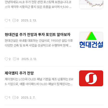
소로 평가받고 있습니다.네이버의 서비스와 사업은 국내외
안녕하세요.HLB 주가 전망 관련 포스팅해 보겠습니다.코
에서 독보적인 위치를 차지하며, 다양한 영역에서의 혁신
스닥 제약주 시황최근 좋지 않은 흐름을 보이며 9,530 포
과 성장이 이를 뒷받침하고 있습니다. 네이버 주가 전망최
인트 정도에 위치해 있습니다. 큰 그림으로 보면 깃발형 패
근 주가는 18만 원대에서 마감했으며, 이러한 주요 수익원
턴을 그리고 있으며 현재 수렴 패턴상 반등이 나와야 할 자
작성시간
1
0
2025. 2. 13.
들에 악재가 영향을 미치고 있는 상황..
리에 닿은 모습입니다. 현재 2~3주 정도면 수렴이 더욱 확
실하게 마무리 될 것으로 보입니다. 방향을 상승으로 잡는
다면 깃발형 패턴 상승의 힘은 깃대만큼 보는데, 깃대의 힘
현대건설 주가 전망과 투자 포인트 알아보자
과 고점 라인의 저항대가 있는 12,000 정도의 선에서 강
글 내용
한 저항이 있어 보이는 자리입니다. 그와 반대로 방향을 하
현대건설은 국내를 대표하는 건설사로, 1950년 설립 이후
락으로 잡는다면 가까운 지지 라인은 9,000 포인트 그 밑
다양한 건축 및 토목 사업을 성공적으로 수행하며 현재 시
은 깃발의 시작점인 8,300 포인트 부근으로 보입니다. 결
공능력평가 2위를 기록하고 있는 기업입니다. 회사는 도
론적으로 최근 제약 차트 흐름 자체는 좋지는 않지만 큰 그
로, 터널, 교량, 아파트 건설 등 주요 인프라와 관련된 다양
작성시간
2
0
2025. 2. 12.
림으로 봤을 때는..
한 사업을 중심으로 운영되고 있으며, 특히 해외 매출 비중
이 높은 플랜트 사업을 통해 글로벌 시장에서도 강력한 입
지를 다지고 있습니다.이러한 성공은 단순히 사업의 규모
제이엠티 주가 전망
를 확장하는 데 그치지 않고, 각 프로젝트에서 첨단 기술과
글 내용
혁신적인 공법을 도입하여 대형 프로젝트를 성공적으로 수
제이엠티는 LCD와 OLED 패널 기판을 제조·납품하는 EM
행한 결과입니다. 이러한 노력은 현대건설이 국내외에서
S 기업으로, 애플 아이패드에 OLED 패널이 탑재된다는
높은 신뢰도와 명성을 얻는 데 크게 기여하였으며, 현재 건
소식으로 인해 투자자들 사이에서 수혜주로 주목받고 있습
설 업계에서 독보적인 위치를 확립하는 데 중요한 역할을
니다. 이는 단순히 주가 상승에 그치지 않고 회사의 미래 성
작성시간
1
0
2025. 2. 7.
했습니다.현대건설 재무 확인현대건설은 ..
장 가능성을 높게 평가할 수 있는 주요 요인으로 작용하고
있습니다. 현재 주가는 이미 상당히 상승한 상태지만, 시가