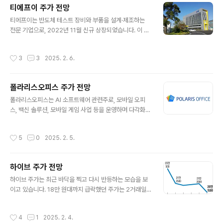
총액이 여전히 낮은 수준이기에 추가적인 상승 가능성도
티에프이 주가 전망
배제할 수 없습니다. 따라서 제이엠티에 대한 분석은 단기
글 내용
적 관점뿐만 아니라 장기적인 성장 가능성과 안정성을 평
티에프이는 반도체 테스트 장비와 부품을 설계·제조하는
가하는 데 있어 중요합니다..회사의 기본적인 실적과 재무
전문 기업으로, 2022년 11월 신규 상장되었습니다. 이 기
상태를 면밀히 검토하여 투자 판단에 참고하시기 바랍니
업은 삼성전자와 연계된 점에서 주목받고 있으며, 반도체
다. 1. 제이엠티 회사 개요제이엠티는 1998년에 설립되어
업계에서 중요한 역할을 맡고 있습니다..특히 반도체 제조
작성시간
3
3
2025. 2. 6.
2007년에 코스닥에 상장된 중견 ..
과정에서 필수적인 테스트 공정에 핵심적인 솔루션을 제공
하며, 지속적인 기술 개발과 글로벌 시장 확장을 통해 업계
내 입지를 강화하고 있습니다. 티에프이는 반도체 제조 공
폴라리스오피스 주가 전망
정에서 핵심적인 위치를 차지하고 있으며, 특히 테스트 공
글 내용
정에서 필수적인 역할을 수행합니다. 이 회사는 검사 장비
폴라리스오피스는 AI 소프트웨어 관련주로, 모바일 오피
및 부품 설계와 개발에서부터 첨단 기술을 활용한 솔루션
스, 백신 솔루션, 모바일 게임 사업 등을 운영하며 다각화된
제공까지 폭넓은 사업을 펼치고 있습니다..고객으로는 국
비즈니스 모델을 갖춘 기업입니다. 특히 최근 전 세계적인
내외 주요 반도체 기업들이 있으며, 이들의 신뢰를 바탕으
AI 열풍에 힘입어 많은 투자자들의 주목을 받고 있으며, 빠
작성시간
5
0
2025. 2. 5.
로 다양한 제품과 서비스를 공급하고 있..
른 성장 가능성에 대한 기대가 높아지고 있습니다. AI 기술
이 다양한 산업에서 핵심적인 역할을 하고 있는 만큼, 폴라
리스오피스 또한 이 흐름 속에서 중요한 역할을 할 가능성
하이브 주가 전망
이 큽니다. 이는 투자자들에게 매력적인 기회를 제공하며,
글 내용
기업의 장기적인 성장 잠재력을 강화하고 있습니다..또한,
하이브 주가는 최근 바닥을 찍고 다시 반등하는 모습을 보
폴라리스오피스는 기존 사업에 안주하지 않고 지속적으로
이고 있습니다. 18만 원대까지 급락했던 주가는 2거래일
새로운 기회를 탐색하며 시장에서의 입지를 확대하고 있습
연속 급등하며 20만 원대를 회복하는 데 성공했습니다..이
니다. 모바일 오피스, 백신 솔루션, 모바일 게임 등 다양한
러한 흐름은 단순한 기술적 반등인지, 아니면 새로운 상승
작성시간
4
1
2025. 2. 4.
분야에서 활동하며 안정성과..
세의 시작인지 많은 투자자들의 이목을 끌고 있습니다. 이