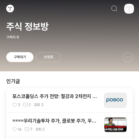
검색하기
티스토리
주식 정보방
구독자
0
구독하기
방명록
신고하기 레이어
열기
인기글
포스코홀딩스 주가 전망: 철강과 2차전지 소
재로 미래 성장 주도
3
2
조회
3
====우리기술투자 주가, 클로봇 주가, 우진
엔텍 네오셈 주가 전망은?
16
7
조회
2