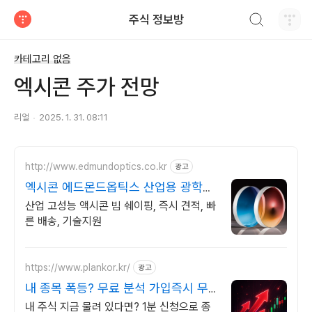
검색하기
주식 정보방
티스토리
카테고리 없음
엑시콘 주가 전망
리얼
2025. 1. 31. 08:11
http://www.edmundoptics.co.kr
광고
엑시콘 에드몬드옵틱스 산업용 광학부
품 전문
산업 고성능 액시콘 빔 쉐이핑, 즉시 견적, 빠
른 배송, 기술지원
https://www.plankor.kr/
광고
내 종목 폭등? 무료 분석 가입즉시 무
료리포트 100%
내 주식 지금 물려 있다면? 1분 신청으로 종